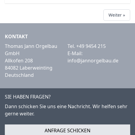
Weiter »
KONTAKT
Thomas Jann Orgelbau
Tel.
+49 9454 215
GmbH
E-Mail:
Allkofen 208
info@jannorgelbau.de
84082 Laberweinting
Deutschland
SIE HABEN FRAGEN?
Dann schicken Sie uns eine Nachricht. Wir helfen sehr
gerne weiter.
ANFRAGE SCHICKEN