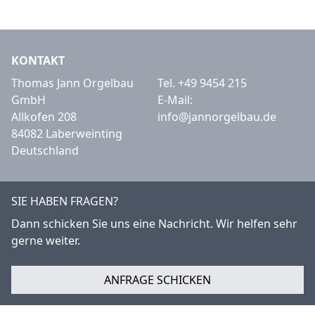
KONTAKT
Thomas Jann Orgelbau
Tel.
+49 9454 215
GmbH
E-Mail:
Allkofen 208
info@jannorgelbau.de
84082 Laberweinting
Deutschland
SIE HABEN FRAGEN?
Dann schicken Sie uns eine Nachricht. Wir helfen sehr
gerne weiter.
ANFRAGE SCHICKEN