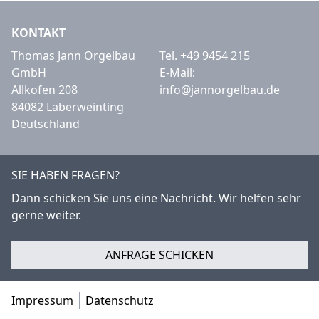
KONTAKT
Thomas Jann Orgelbau
Tel.
+49 9454 215
GmbH
E-Mail:
Allkofen 208
info@jannorgelbau.de
84082 Laberweinting
Deutschland
SIE HABEN FRAGEN?
Dann schicken Sie uns eine Nachricht. Wir helfen sehr
gerne weiter.
ANFRAGE SCHICKEN
Impressum
Datenschutz