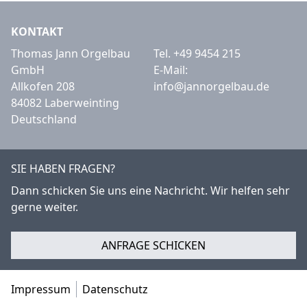
KONTAKT
Thomas Jann Orgelbau
Tel.
+49 9454 215
GmbH
E-Mail:
Allkofen 208
info@jannorgelbau.de
84082 Laberweinting
Deutschland
SIE HABEN FRAGEN?
Dann schicken Sie uns eine Nachricht. Wir helfen sehr
gerne weiter.
ANFRAGE SCHICKEN
Impressum
Datenschutz