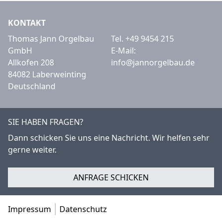
KONTAKT
Thomas Jann Orgelbau
Tel.
+49 9454 215
GmbH
E-Mail:
Allkofen 208
info@jannorgelbau.de
84082 Laberweinting
Deutschland
SIE HABEN FRAGEN?
Dann schicken Sie uns eine Nachricht. Wir helfen sehr
gerne weiter.
ANFRAGE SCHICKEN
Impressum
Datenschutz