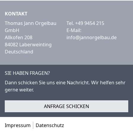
KONTAKT
Thomas Jann Orgelbau
Tel.
+49 9454 215
GmbH
E-Mail:
Allkofen 208
info@jannorgelbau.de
84082 Laberweinting
Deutschland
SIE HABEN FRAGEN?
Dann schicken Sie uns eine Nachricht. Wir helfen sehr
gerne weiter.
ANFRAGE SCHICKEN
Impressum
Datenschutz