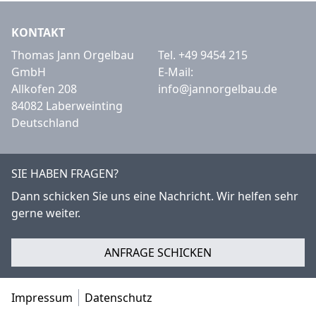
KONTAKT
Thomas Jann Orgelbau
Tel.
+49 9454 215
GmbH
E-Mail:
Allkofen 208
info@jannorgelbau.de
84082 Laberweinting
Deutschland
SIE HABEN FRAGEN?
Dann schicken Sie uns eine Nachricht. Wir helfen sehr
gerne weiter.
ANFRAGE SCHICKEN
Impressum
Datenschutz