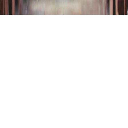
HAIDMÜHLE
Haidmühle - Becker &
Hiendl 1929
01.01.2005
II / 22