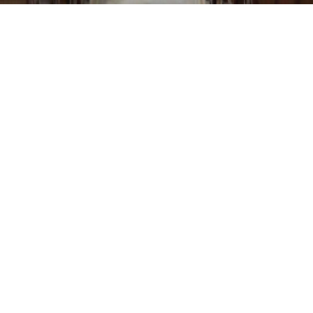
SCHIERLING, ST. PETER UND PAUL (FORMKLANG)
Schierling, St. Peter
und Paul (Formklang)
01.01.2018
II / 26