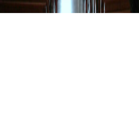
SATTELPEILNSTEIN, KATH. PFARRKIRCHE
Sattelpeilnstein, Kath.
Pfarrkirche
01.01.2006
II / 17