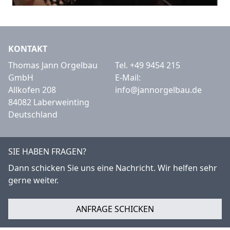
KONTAKT
Thomas Jann Orgelbau
Tel.
+49 9454 215
GmbH
E-Mail:
Allkofen 208
info@jannorgelbau.de
84082 Laberweinting
Deutschland
SIE HABEN FRAGEN?
Dann schicken Sie uns eine Nachricht. Wir helfen sehr
gerne weiter.
ANFRAGE SCHICKEN