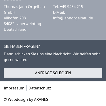
Thomas Jann Orgelbau
Tel.
+49 9454 215
GmbH
E-Mail:
Allkofen 208
info@jannorgelbau.de
84082 Laberweinting
Deutschland
SIE HABEN FRAGEN?
Dann schicken Sie uns eine Nachricht. Wir helfen sehr
gerne weiter.
ANFRAGE SCHICKEN
Impressum
Datenschutz
© Webdesign by ARANES