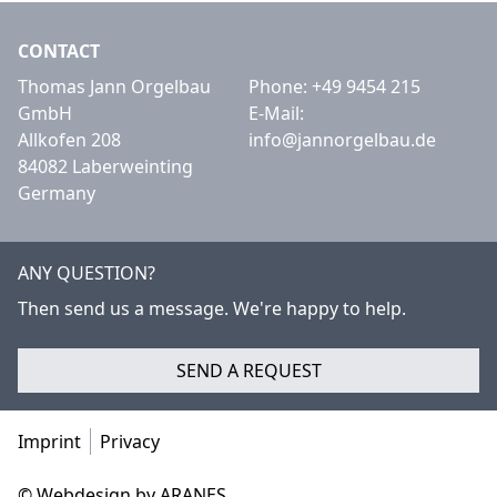
CONTACT
Thomas Jann Orgelbau
Phone:
+49 9454 215
GmbH
E-Mail:
Allkofen 208
info@jannorgelbau.de
84082 Laberweinting
Germany
ANY QUESTION?
Then send us a message. We're happy to help.
SEND A REQUEST
Imprint
Privacy
© Webdesign by ARANES